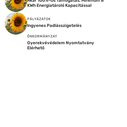
Akár 100%-Os Támogatás, Minimum 8
KWh Energiatároló Kapacitással
PÁLYÁZATOK
Ingyenes Padlásszigetelés
ÖNKORMÁNYZAT
Gyerekvévédelem Nyomtatvány
Elérhető