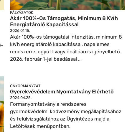
PÁLYÁZATOK
Akár 100%-Os Támogatás, Minimum 8 KWh
Energiatároló Kapacitással
2026.01.15.
Akár 100%-os támogatási intenzitás, minimum 8
kWh energiatároló kapacitással, napelemes
0-
rendszerrel együtt vagy önállóan is igényelhető.
2026. február 1-jei beadással ...
ÖNKORMÁNYZAT
Gyerekvévédelem Nyomtatvány Elérhető
2024.04.25.
Formanyomtatvány a rendszeres
gyermekvédelmi kedvezmény megállapításához
és felülvizsgálatához az Ügyintézés majd a
Letöltések menüpontban.