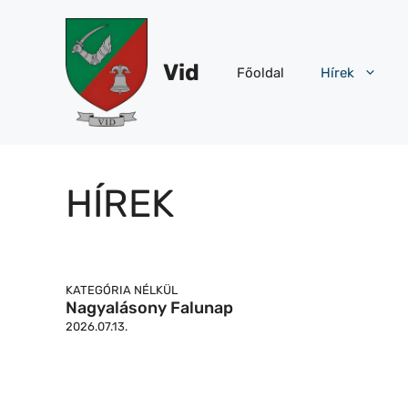
Kilépés
a
tartalomba
Vid
Főoldal
Hírek
HÍREK
KATEGÓRIA NÉLKÜL
Nagyalásony Falunap
2026.07.13.