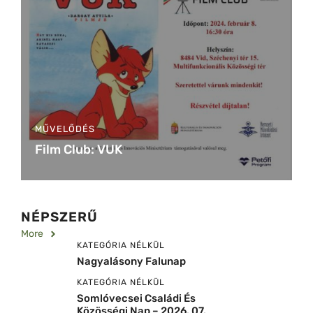
MŰVELŐDÉS
Film Club: VUK
NÉPSZERŰ
More
KATEGÓRIA NÉLKÜL
Nagyalásony Falunap
KATEGÓRIA NÉLKÜL
Somlóvecsei Családi És
Közösségi Nap – 2026. 07.