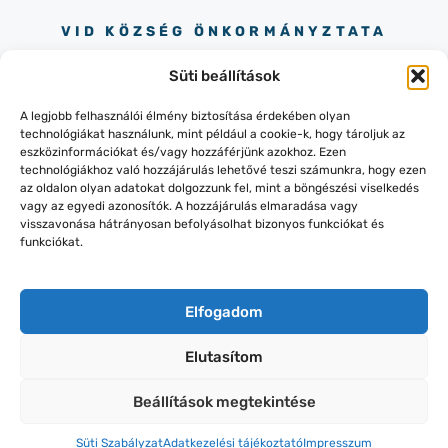
VID KÖZSÉG ÖNKORMÁNYZTATA
Süti beállítások
A legjobb felhasználói élmény biztosítása érdekében olyan
technológiákat használunk, mint például a cookie-k, hogy tároljuk az
eszközinformációkat és/vagy hozzáférjünk azokhoz. Ezen
technológiákhoz való hozzájárulás lehetővé teszi számunkra, hogy ezen
+36 30 245 73 90
az oldalon olyan adatokat dolgozzunk fel, mint a böngészési viselkedés
8484 VID, SZÉCHENYI TÉR 14.
vagy az egyedi azonosítók. A hozzájárulás elmaradása vagy
visszavonása hátrányosan befolyásolhat bizonyos funkciókat és
funkciókat.
Elfogadom
© 2026 VID.HU | WEBOLDAL:
Elutasítom
ONLINESTORY.HU
ADATVÉDELEM
Beállítások megtekintése
IMPRESSZUM
KAPCSOLAT
Süti Szabályzat
Adatkezelési tájékoztató
Impresszum