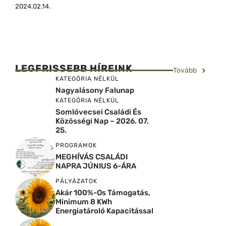
2024.02.14.
LEGFRISSEBB HÍREINK
Tovább
KATEGÓRIA NÉLKÜL
Nagyalásony Falunap
KATEGÓRIA NÉLKÜL
Somlóvecsei Családi És
Közösségi Nap – 2026. 07.
25.
PROGRAMOK
MEGHÍVÁS CSALÁDI
NAPRA JÚNIUS 6-ÁRA
PÁLYÁZATOK
Akár 100%-Os Támogatás,
Minimum 8 KWh
Energiatároló Kapacitással