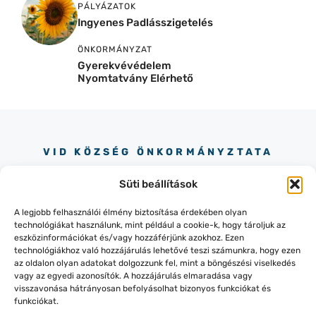
PÁLYÁZATOK
Ingyenes Padlásszigetelés
ÖNKORMÁNYZAT
Gyerekvévédelem
Nyomtatvány Elérhető
VID KÖZSÉG ÖNKORMÁNYZTATA
Süti beállítások
A legjobb felhasználói élmény biztosítása érdekében olyan
technológiákat használunk, mint például a cookie-k, hogy tároljuk az
eszközinformációkat és/vagy hozzáférjünk azokhoz. Ezen
technológiákhoz való hozzájárulás lehetővé teszi számunkra, hogy ezen
+36 30 245 73 90
az oldalon olyan adatokat dolgozzunk fel, mint a böngészési viselkedés
8484 VID, SZÉCHENYI TÉR 14.
vagy az egyedi azonosítók. A hozzájárulás elmaradása vagy
visszavonása hátrányosan befolyásolhat bizonyos funkciókat és
funkciókat.