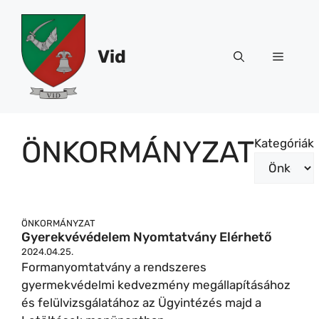
Kilépés
a
tartalomba
Vid
Menü
ÖNKORMÁNYZAT
Kategóriák
ÖNKORMÁNYZAT
Gyerekvévédelem Nyomtatvány Elérhető
2024.04.25.
Formanyomtatvány a rendszeres
gyermekvédelmi kedvezmény megállapításához
és felülvizsgálatához az Ügyintézés majd a