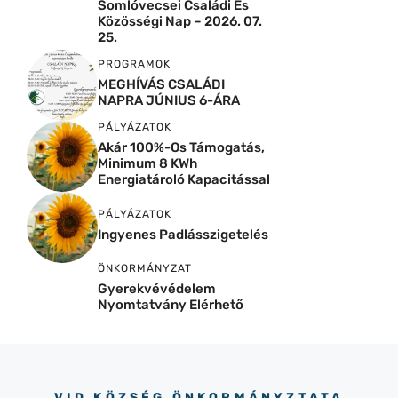
Somlóvecsei Családi És
Közösségi Nap – 2026. 07.
25.
PROGRAMOK
MEGHÍVÁS CSALÁDI
NAPRA JÚNIUS 6-ÁRA
PÁLYÁZATOK
Akár 100%-Os Támogatás,
Minimum 8 KWh
Energiatároló Kapacitással
PÁLYÁZATOK
Ingyenes Padlásszigetelés
ÖNKORMÁNYZAT
Gyerekvévédelem
Nyomtatvány Elérhető
VID KÖZSÉG ÖNKORMÁNYZTATA