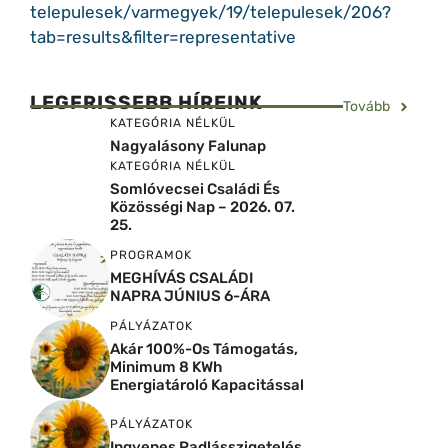
telepulesek/varmegyek/19/telepulesek/206?
tab=results&filter=representative
LEGFRISSEBB HÍREINK
Tovább
KATEGÓRIA NÉLKÜL
Nagyalásony Falunap
KATEGÓRIA NÉLKÜL
Somlóvecsei Családi És
Közösségi Nap – 2026. 07.
25.
PROGRAMOK
MEGHÍVÁS CSALÁDI
NAPRA JÚNIUS 6-ÁRA
PÁLYÁZATOK
Akár 100%-Os Támogatás,
Minimum 8 KWh
Energiatároló Kapacitással
PÁLYÁZATOK
Ingyenes Padlásszigetelés