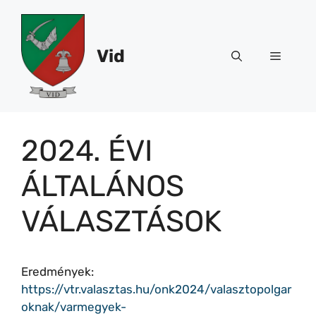
Kilépés
a
tartalomba
Vid
Menü
2024. ÉVI
ÁLTALÁNOS
VÁLASZTÁSOK
Eredmények:
https://vtr.valasztas.hu/onk2024/valasztopolgar
oknak/varmegyek-