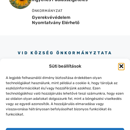
ÖNKORMÁNYZAT
Gyerekvévédelem
Nyomtatvány Elérhető
VID KÖZSÉG ÖNKORMÁNYZTATA
Süti beállítások
A legjobb felhasználói élmény biztosítása érdekében olyan
technológiákat használunk, mint például a cookie-k, hogy tároljuk az
eszközinformációkat és/vagy hozzáférjünk azokhoz. Ezen
technológiákhoz való hozzájárulás lehetővé teszi számunkra, hogy ezen
+36 30 245 73 90
az oldalon olyan adatokat dolgozzunk fel, mint a böngészési viselkedés
8484 VID, SZÉCHENYI TÉR 14.
vagy az egyedi azonosítók. A hozzájárulás elmaradása vagy
visszavonása hátrányosan befolyásolhat bizonyos funkciókat és
funkciókat.