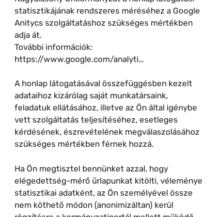
statisztikájának rendszeres méréséhez a Google
Anitycs szolgáltatáshoz szükséges mértékben
adja át.
További információk:
https://www.google.com/analyti…
A honlap látogatásával összefüggésben kezelt
adataihoz kizárólag saját munkatársaink,
feladatuk ellátásához, illetve az Ön által igénybe
vett szolgáltatás teljesítéséhez, esetleges
kérdésének, észrevételének megválaszolásához
szükséges mértékben férnek hozzá.
Ha Ön megtisztel bennünket azzal, hogy
elégedettség-mérő űrlapunkat kitölti, véleménye
statisztikai adatként, az Ön személyével össze
nem köthető módon (anonimizáltan) kerül
rögzítésre a kormányzatiportál mellett működő