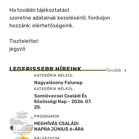
Ha további tájékoztatást
szeretne adatainak kezeléséről, forduljon
hozzánk: elérhetőségeink.
Tisztelettel:
jegyző
LEGFRISSEBB HÍREINK
Tovább
KATEGÓRIA NÉLKÜL
Nagyalásony Falunap
KATEGÓRIA NÉLKÜL
Somlóvecsei Családi És
Közösségi Nap – 2026. 07.
25.
PROGRAMOK
MEGHÍVÁS CSALÁDI
NAPRA JÚNIUS 6-ÁRA
PÁLYÁZATOK