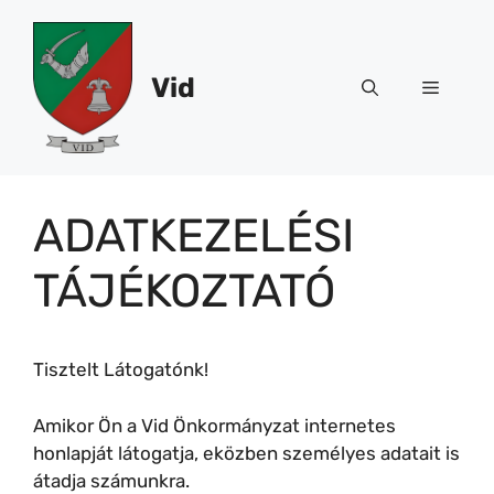
Kilépés
a
tartalomba
Vid
Menü
ADATKEZELÉSI
TÁJÉKOZTATÓ
Tisztelt Látogatónk!
Amikor Ön a Vid Önkormányzat internetes
honlapját látogatja, eközben személyes adatait is
átadja számunkra.