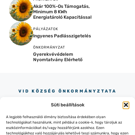
Akár 100%-Os Támogatás,
Minimum 8 KWh
Energiatároló Kapacitással
PÁLYÁZATOK
Ingyenes Padlásszigetelés
ÖNKORMÁNYZAT
Gyerekvévédelem
Nyomtatvány Elérhető
VID KÖZSÉG ÖNKORMÁNYZTATA
Süti beállítások
A legjobb felhasználói élmény biztosítása érdekében olyan
technológiákat használunk, mint például a cookie-k, hogy tároljuk az
eszközinformációkat és/vagy hozzáférjünk azokhoz. Ezen
technológiákhoz való hozzájárulás lehetővé teszi számunkra, hogy ezen
+36 30 245 73 90