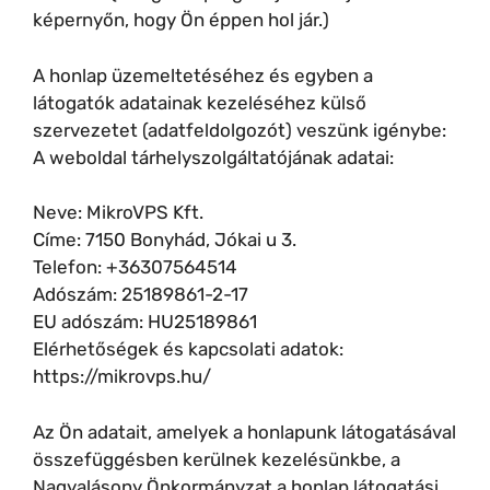
képernyőn, hogy Ön éppen hol jár.)
A honlap üzemeltetéséhez és egyben a
látogatók adatainak kezeléséhez külső
szervezetet (adatfeldolgozót) veszünk igénybe:
A weboldal tárhelyszolgáltatójának adatai:
Neve: MikroVPS Kft.
Címe: 7150 Bonyhád, Jókai u 3.
Telefon: +36307564514
Adószám: 25189861-2-17
EU adószám: HU25189861
Elérhetőségek és kapcsolati adatok:
https://mikrovps.hu/
Az Ön adatait, amelyek a honlapunk látogatásával
összefüggésben kerülnek kezelésünkbe, a
Nagyalásony Önkormányzat a honlap látogatási