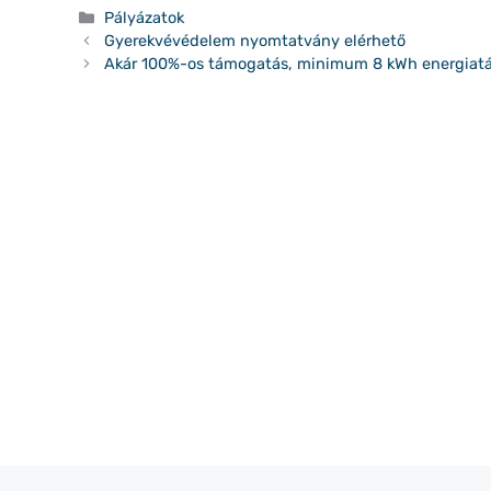
Kategória
Pályázatok
Gyerekvévédelem nyomtatvány elérhető
Akár 100%-os támogatás, minimum 8 kWh energiatár