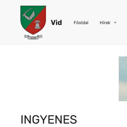
Kilépés
a
tartalomba
Vid
Főoldal
Hírek
INGYENES