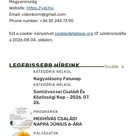
Magyarország
Website:
https://vid.hu
Email:
vidonkorm@
gmail.com
Phone number: +36 30 245 73 90
Ezt a cookie-irányelvet
cookiedatabase.org
szinkronizálta
a 2026.08.04. oldalon.
LEGFRISSEBB HÍREINK
Tovább
KATEGÓRIA NÉLKÜL
Nagyalásony Falunap
KATEGÓRIA NÉLKÜL
Somlóvecsei Családi És
Közösségi Nap – 2026. 07.
25.
PROGRAMOK
MEGHÍVÁS CSALÁDI
NAPRA JÚNIUS 6-ÁRA
PÁLYÁZATOK