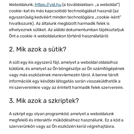
Weboldalunk,
https://vid.hu
(a továbbiakban: „a weboldal”)
cookie-kat és más kapcsolódó technológiákat használ (az
egyszerűség kedvéért minden technológiára „cookie-ként”
hivatkozunk). Az általunk megbízott harmadik felek is
elhelyeznek sütiket. Az alábbi dokumentumban tájékoztatjuk
Önt a cookie-k weboldalunkon történő használatáról.
2. Mik azok a sütik?
A süti egy kis egyszerű fájl, amelyet a weboldal oldalaihoz
küldünk, és amelyet az Ön böngészője az Ön számítógépének
vagy más eszközének merevlemezén tárol. A benne tárolt
információk egy későbbi látogatás során visszaküldhetők a
mi szervereinkre vagy az érintett harmadik felek szervereire.
3. Mik azok a szkriptek?
A szkript egy olyan programkód, amelyet a weboldalunk
megfelelő és interaktív működéséhez használunk. Ez a kód a
szerverünkön vagy az Ön eszközén kerül végrehajtásra.