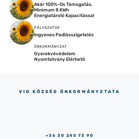
Akár 100%-Os Támogatás,
Minimum 8 KWh
Energiatároló Kapacitással
PÁLYÁZATOK
Ingyenes Padlásszigetelés
ÖNKORMÁNYZAT
Gyerekvévédelem
Nyomtatvány Elérhető
VID KÖZSÉG ÖNKORMÁNYZTATA
+36 30 245 73 90