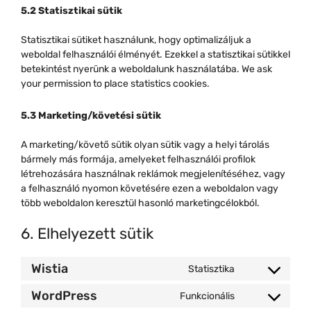
5.2 Statisztikai sütik
Statisztikai sütiket használunk, hogy optimalizáljuk a
weboldal felhasználói élményét. Ezekkel a statisztikai sütikkel
betekintést nyerünk a weboldalunk használatába. We ask
your permission to place statistics cookies.
5.3 Marketing/követési sütik
A marketing/követő sütik olyan sütik vagy a helyi tárolás
bármely más formája, amelyeket felhasználói profilok
létrehozására használnak reklámok megjelenítéséhez, vagy
a felhasználó nyomon követésére ezen a weboldalon vagy
több weboldalon keresztül hasonló marketingcélokból.
6. Elhelyezett sütik
Wistia
Statisztika
Consent
to
WordPress
Funkcionális
Consent
service