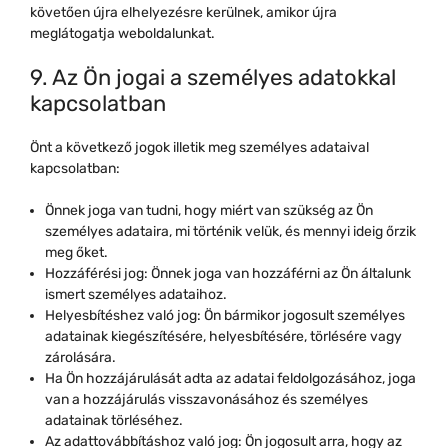
követően újra elhelyezésre kerülnek, amikor újra
meglátogatja weboldalunkat.
9. Az Ön jogai a személyes adatokkal
kapcsolatban
Önt a következő jogok illetik meg személyes adataival
kapcsolatban:
Önnek joga van tudni, hogy miért van szükség az Ön
személyes adataira, mi történik velük, és mennyi ideig őrzik
meg őket.
Hozzáférési jog: Önnek joga van hozzáférni az Ön általunk
ismert személyes adataihoz.
Helyesbítéshez való jog: Ön bármikor jogosult személyes
adatainak kiegészítésére, helyesbítésére, törlésére vagy
zárolására.
Ha Ön hozzájárulását adta az adatai feldolgozásához, joga
van a hozzájárulás visszavonásához és személyes
adatainak törléséhez.
Az adattovábbításhoz való jog: Ön jogosult arra, hogy az