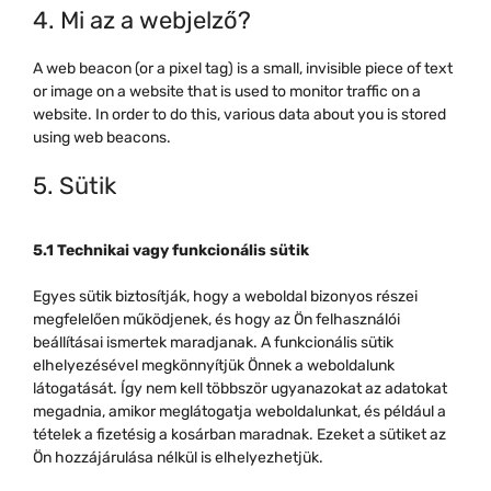
4. Mi az a webjelző?
A web beacon (or a pixel tag) is a small, invisible piece of text
or image on a website that is used to monitor traffic on a
website. In order to do this, various data about you is stored
using web beacons.
5. Sütik
5.1 Technikai vagy funkcionális sütik
Egyes sütik biztosítják, hogy a weboldal bizonyos részei
megfelelően működjenek, és hogy az Ön felhasználói
beállításai ismertek maradjanak. A funkcionális sütik
elhelyezésével megkönnyítjük Önnek a weboldalunk
látogatását. Így nem kell többször ugyanazokat az adatokat
megadnia, amikor meglátogatja weboldalunkat, és például a
tételek a fizetésig a kosárban maradnak. Ezeket a sütiket az
Ön hozzájárulása nélkül is elhelyezhetjük.