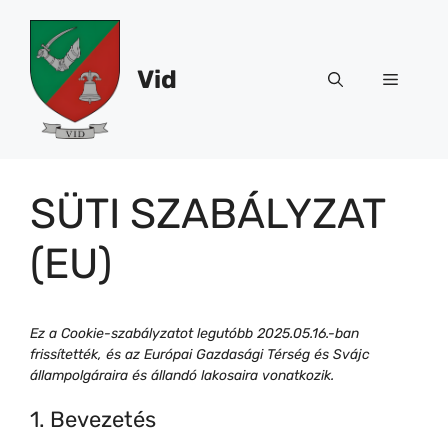
Kilépés
a
tartalomba
Vid
Menü
SÜTI SZABÁLYZAT
(EU)
Ez a Cookie-szabályzatot legutóbb 2025.05.16.-ban
frissítették, és az Európai Gazdasági Térség és Svájc
állampolgáraira és állandó lakosaira vonatkozik.
1. Bevezetés