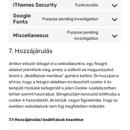
to
wistia
iThemes Security
Funkcionális
Consent
service
to
wordpress
Google
Purpose pending investigation
service
Fonts
Consent
ithemes-
to
security
Purpose pending
service
Miscellaneous
Consent
investigation
google-
to
fonts
7. Hozzájárulás
service
miscellaneous
Amikor először látogat el a weboldalunkra, egy felugró
ablakot jelenítünk meg, amely a sütikről ad magyarázatot.
Amint a „Beállítások mentése” gombra kattint, Ön hozzájárul
ahhoz, hogy a felugró ablakban kiválasztott cookie-k és
beépülő modulok kategóriáit a jelen Cookie-szabályzatban
leírtak szerint használjuk. Böngészőjén keresztül letilthatja a
cookie-k használatát, de kérjük, vegye figyelembe, hogy ez
esetben weboldalunk nem fog megfelelően működni.
7.1 Hozzájárulási beállítások kezelése